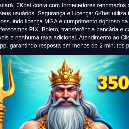
e bacará, 6Kbet conta com fornecedores renomados
eus usuários. Segurança e Licença: 6Kbet utiliza t
 possuindo licença MGA e cumprimento rigoroso da
ecemos PIX, Boleto, transferência bancária e c
íveis e nenhuma taxa adicional. Atendimento ao Cli
sApp, garantindo resposta em menos de 2 minutos 