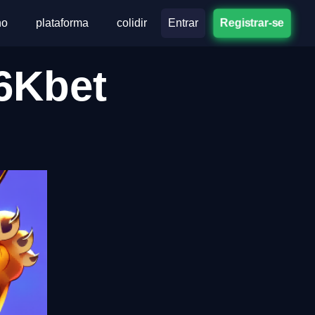
no
plataforma
colidir
Entrar
Registrar-se
6Kbet