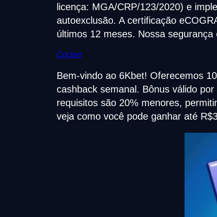
licença: MGA/CRP/123/2020) e implem
autoexclusão. A certificação eCOGRA
últimos 12 meses. Nossa segurança e
Cncbet
Bem-vindo ao 6Kbet! Oferecemos 100
cashback semanal. Bônus válido por 
requisitos são 20% menores, permitin
veja como você pode ganhar até R$3