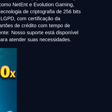
 como NetEnt e Evolution Gaming,
ecnologia de criptografia de 256 bits
 LGPD, com certificação da
artões de crédito com tempo de
ente: Nosso suporte está disponível
para atender suas necessidades.