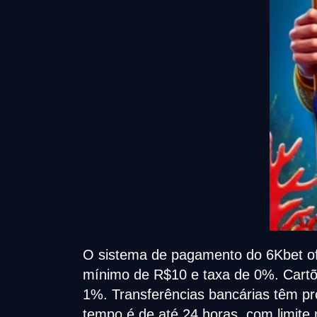
O sistema de pagamento do 6Kbet of
mínimo de R$10 e taxa de 0%. Cartõ
1%. Transferências bancárias têm pr
tempo é de até 24 horas, com limi