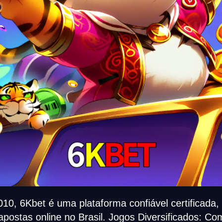
10, 6Kbet é uma plataforma confiável certificada,
apostas online no Brasil. Jogos Diversificados: Co