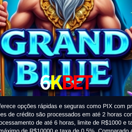
erece opções rápidas e seguras como PIX com pr
es de crédito são processados em até 2 horas co
ocessamento de até 6 horas, limite de R$1000 e 
te máximo de R$10000 e taxa de 0,5%. Comparado