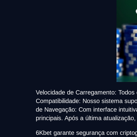
Velocidade de Carregamento: Todos o
Compatibilidade: Nosso sistema supo
de Navegação: Com interface intuit
principais. Após a última atualizaç
6Kbet garante segurança com criptog