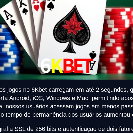
s jogos no 6Kbet carregam em até 2 segundos, ga
rta Android, iOS, Windows e Mac, permitindo apos
iva, nossos usuários acessam jogos em menos pas
ão, o tempo de permanência dos usuários aumentou
rafia SSL de 256 bits e autenticação de dois fat