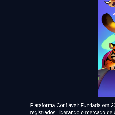
Plataforma Confiável: Fundada em 20
registrados, liderando o mercado de 