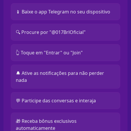
📱 Baixe o app Telegram no seu dispositivo
🔍 Procure por "@017BrlOficial"
👆 Toque em "Entrar" ou "Join"
🔔 Ative as notificações para não perder
nada
💬 Participe das conversas e interaja
🎁 Receba bônus exclusivos
automaticamente