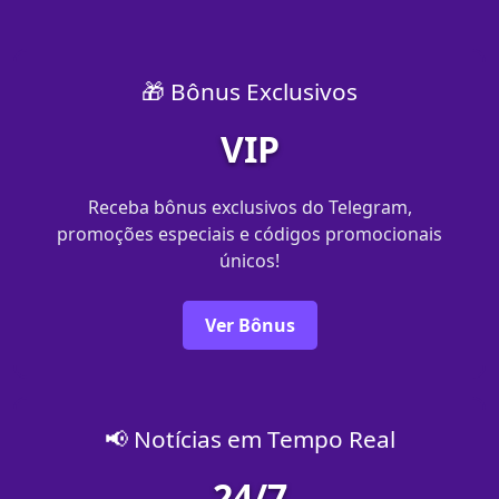
🎁 Bônus Exclusivos
VIP
Receba bônus exclusivos do Telegram,
promoções especiais e códigos promocionais
únicos!
Ver Bônus
📢 Notícias em Tempo Real
24/7