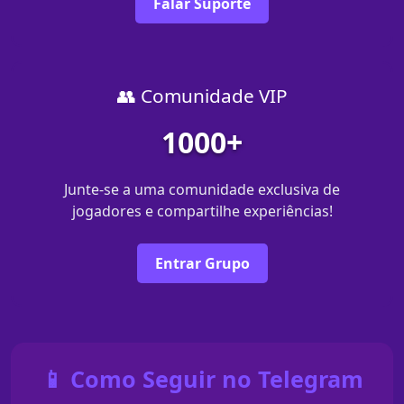
Falar Suporte
👥 Comunidade VIP
1000+
Junte-se a uma comunidade exclusiva de
jogadores e compartilhe experiências!
Entrar Grupo
📱 Como Seguir no Telegram