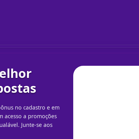
elhor
postas
bônus no cadastro e em
em acesso a promoções
ualável. Junte-se aos