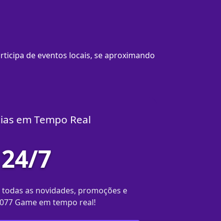
ticipa de eventos locais, se aproximando
cias em Tempo Real
24/7
e todas as novidades, promoções e
 077 Game em tempo real!