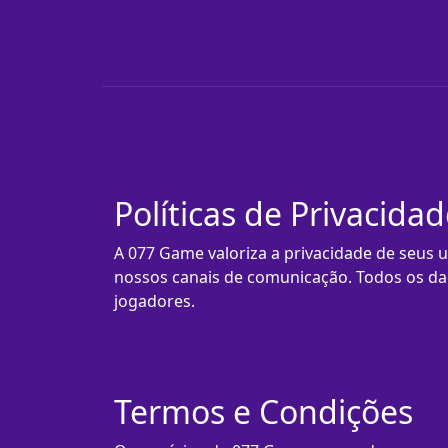
Políticas de Privacida
A 077 Game valoriza a privacidade de seus
nossos canais de comunicação. Todos os dad
jogadores.
Termos e Condições