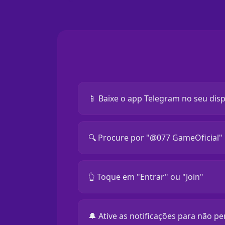
📱 Baixe o app Telegram no seu disp
🔍 Procure por "@077 GameOficial"
👆 Toque em "Entrar" ou "Join"
🔔 Ative as notificações para não p