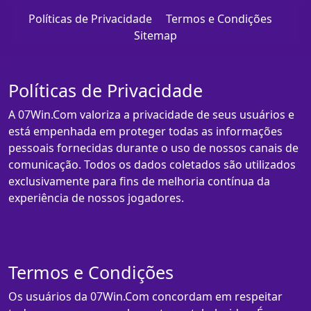
Políticas de Privacidade
Termos e Condições
Sitemap
Políticas de Privacidade
A 07Win.Com valoriza a privacidade de seus usuários e
está empenhada em proteger todas as informações
pessoais fornecidas durante o uso de nossos canais de
comunicação. Todos os dados coletados são utilizados
exclusivamente para fins de melhoria contínua da
experiência de nossos jogadores.
Termos e Condições
Os usuários da 07Win.Com concordam em respeitar