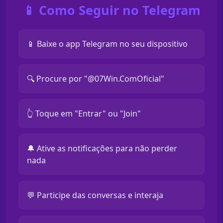
📱 Como Seguir no Telegram
📱 Baixe o app Telegram no seu dispositivo
🔍 Procure por "@07Win.ComOficial"
👆 Toque em "Entrar" ou "Join"
🔔 Ative as notificações para não perder
nada
💬 Participe das conversas e interaja