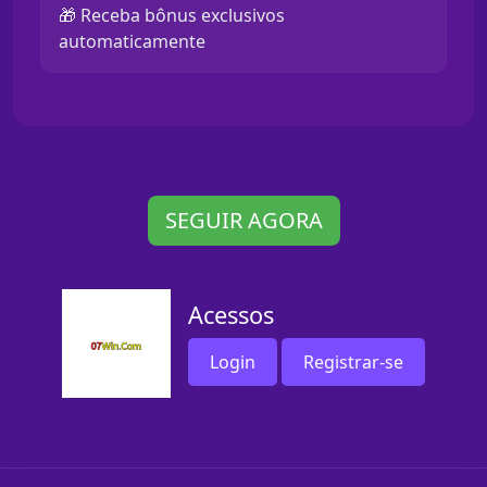
🎁 Receba bônus exclusivos
automaticamente
SEGUIR AGORA
Acessos
Login
Registrar-se