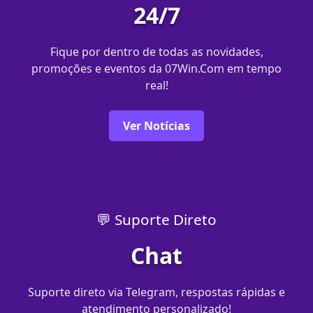
24/7
Fique por dentro de todas as novidades,
promoções e eventos da 07Win.Com em tempo
real!
Ver Notícias
💬 Suporte Direto
Chat
Suporte direto via Telegram, respostas rápidas e
atendimento personalizado!