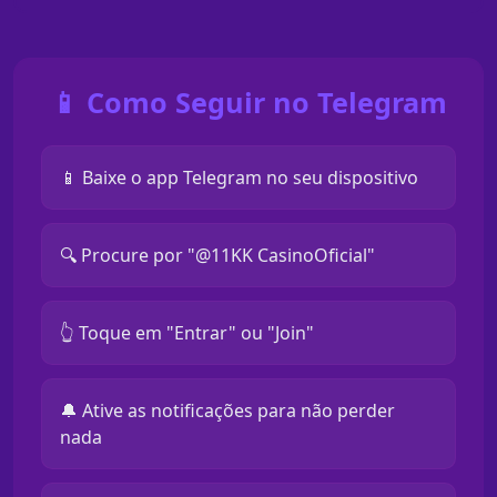
📱 Como Seguir no Telegram
📱 Baixe o app Telegram no seu dispositivo
🔍 Procure por "@11KK CasinoOficial"
👆 Toque em "Entrar" ou "Join"
🔔 Ative as notificações para não perder
nada