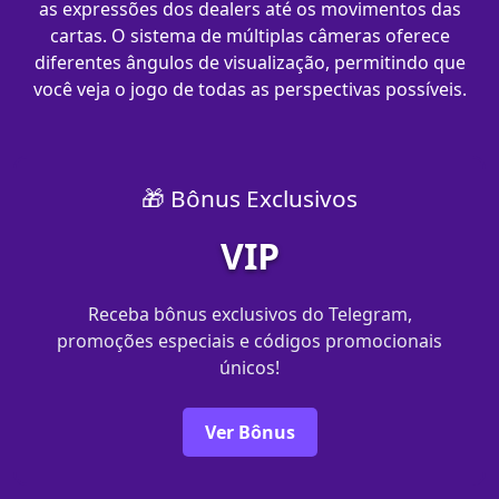
as expressões dos dealers até os movimentos das
cartas. O sistema de múltiplas câmeras oferece
diferentes ângulos de visualização, permitindo que
você veja o jogo de todas as perspectivas possíveis.
🎁 Bônus Exclusivos
VIP
Receba bônus exclusivos do Telegram,
promoções especiais e códigos promocionais
únicos!
Ver Bônus