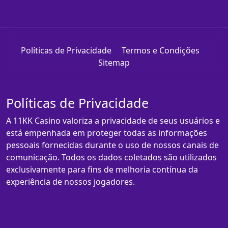
Políticas de Privacidade
Termos e Condições
Sitemap
Políticas de Privacidade
A 11KK Casino valoriza a privacidade de seus usuários e
está empenhada em proteger todas as informações
pessoais fornecidas durante o uso de nossos canais de
comunicação. Todos os dados coletados são utilizados
exclusivamente para fins de melhoria contínua da
experiência de nossos jogadores.