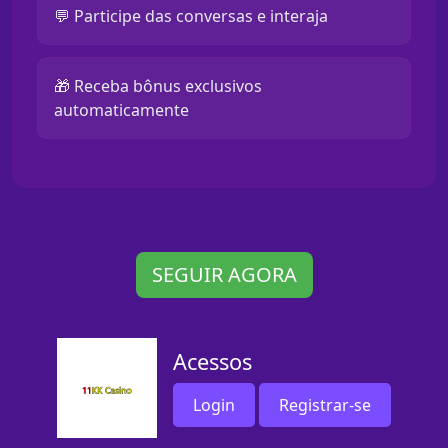
💬 Participe das conversas e interaja
🎁 Receba bônus exclusivos
automaticamente
SEGUIR AGORA
Acessos
Login
Registrar-se