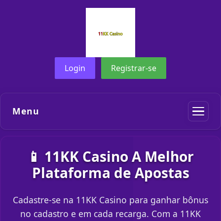
Login
Registrar-se
Menu
📱 11KK Casino A Melhor
Plataforma de Apostas
Cadastre-se na 11KK Casino para ganhar bônus
no cadastro e em cada recarga. Com a 11KK