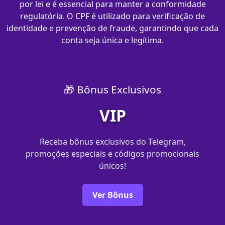
por lei e é essencial para manter a conformidade
regulatória. O CPF é utilizado para verificação de
identidade e prevenção de fraude, garantindo que cada
conta seja única e legítima.
🎁 Bônus Exclusivos
VIP
Receba bônus exclusivos do Telegram,
promoções especiais e códigos promocionais
únicos!
Ver Bônus