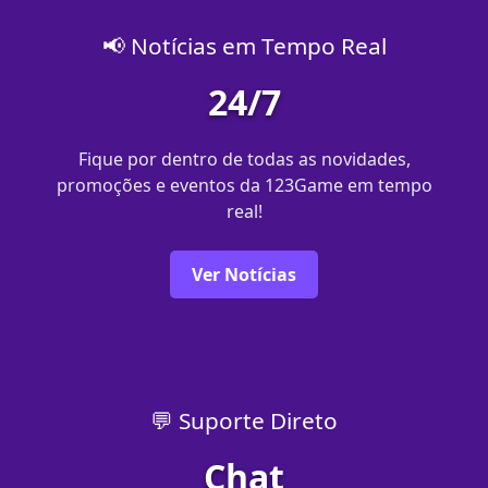
📢 Notícias em Tempo Real
24/7
Fique por dentro de todas as novidades,
promoções e eventos da 123Game em tempo
real!
Ver Notícias
💬 Suporte Direto
Chat