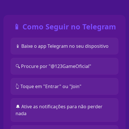
📱 Como Seguir no Telegram
📱 Baixe o app Telegram no seu dispositivo
🔍 Procure por "@123GameOficial"
👆 Toque em "Entrar" ou "Join"
🔔 Ative as notificações para não perder
nada