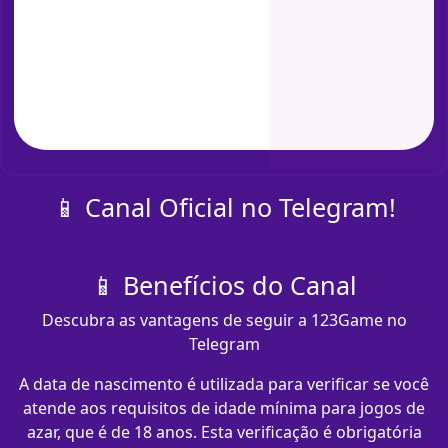
📱 Canal Oficial no Telegram!
📱 Benefícios do Canal
Descubra as vantagens de seguir a 123Game no
Telegram
A data de nascimento é utilizada para verificar se você
atende aos requisitos de idade mínima para jogos de
azar, que é de 18 anos. Esta verificação é obrigatória