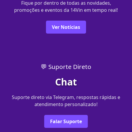
Fique por dentro de todas as novidades,
promoções e eventos da 14Vin em tempo real!
Ver Notícias
💬 Suporte Direto
Chat
Suporte direto via Telegram, respostas rápidas e
atendimento personalizado!
Falar Suporte