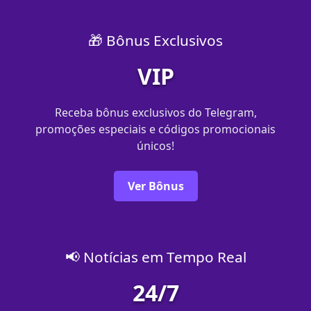
🎁 Bônus Exclusivos
VIP
Receba bônus exclusivos do Telegram,
promoções especiais e códigos promocionais
únicos!
Ver Bônus
📢 Notícias em Tempo Real
24/7