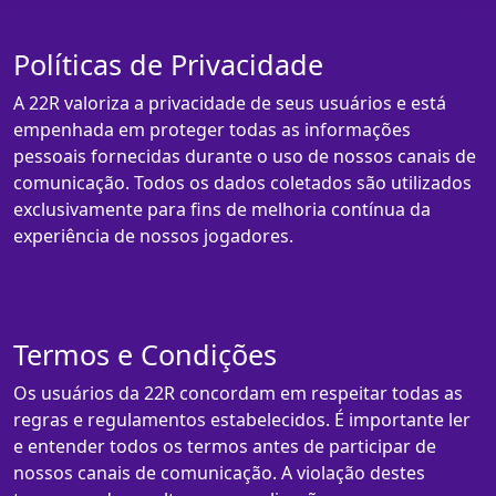
Políticas de Privacidade
A 22R valoriza a privacidade de seus usuários e está
empenhada em proteger todas as informações
pessoais fornecidas durante o uso de nossos canais de
comunicação. Todos os dados coletados são utilizados
exclusivamente para fins de melhoria contínua da
experiência de nossos jogadores.
Termos e Condições
Os usuários da 22R concordam em respeitar todas as
regras e regulamentos estabelecidos. É importante ler
e entender todos os termos antes de participar de
nossos canais de comunicação. A violação destes