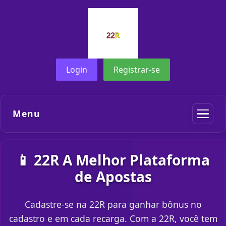
Login
Registrar-se
Menu
📱 22R A Melhor Plataforma
de Apostas
Cadastre-se na 22R para ganhar bônus no
cadastro e em cada recarga. Com a 22R, você tem