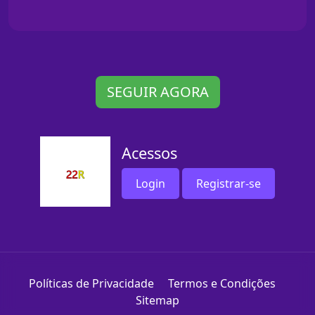
SEGUIR AGORA
Acessos
Login
Registrar-se
Políticas de Privacidade
Termos e Condições
Sitemap