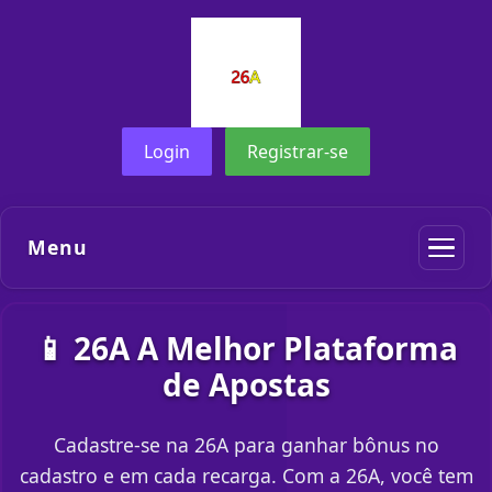
Login
Registrar-se
Menu
📱 26A A Melhor Plataforma
de Apostas
Cadastre-se na 26A para ganhar bônus no
cadastro e em cada recarga. Com a 26A, você tem