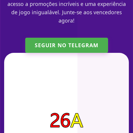
acesso a promoções incríveis e uma experiência
de jogo inigualável. Junte-se aos vencedores
agora!
SEGUIR NO TELEGRAM