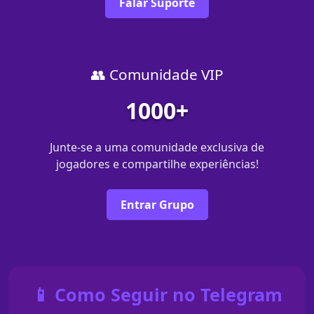
Falar Suporte
👥 Comunidade VIP
1000+
Junte-se a uma comunidade exclusiva de
jogadores e compartilhe experiências!
Entrar Grupo
📱 Como Seguir no Telegram