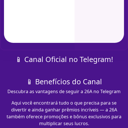
📱 Canal Oficial no Telegram!
📱 Benefícios do Canal
Descubra as vantagens de seguir a 26A no Telegram
Aqui você encontrará tudo o que precisa para se
divertir e ainda ganhar prêmios incríveis — a 26A
também oferece promoções e bônus exclusivos para
multiplicar seus lucros.