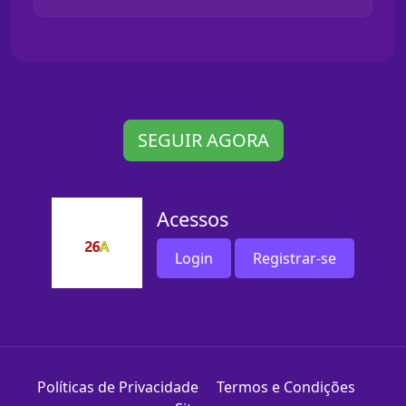
SEGUIR AGORA
Acessos
Login
Registrar-se
Políticas de Privacidade
Termos e Condições