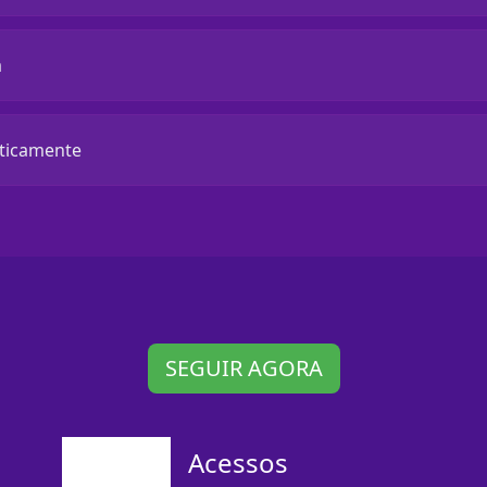
a
aticamente
SEGUIR AGORA
Acessos