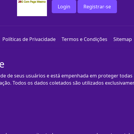
Login
Registrar-se
Políticas de Privacidade
Termos e Condições
Sitemap
de
de de seus usuários e está empenhada em proteger todas 
ção. Todos os dados coletados são utilizados exclusivamen