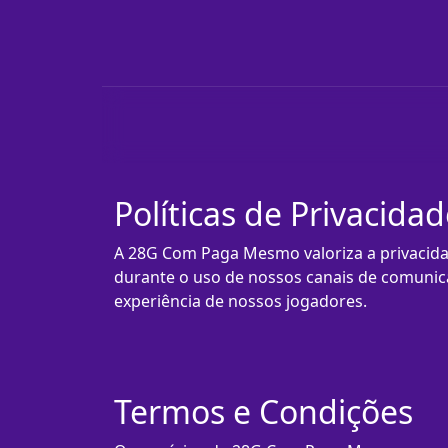
Políticas de Privacida
A 28G Com Paga Mesmo valoriza a privacida
durante o uso de nossos canais de comunica
experiência de nossos jogadores.
Termos e Condições