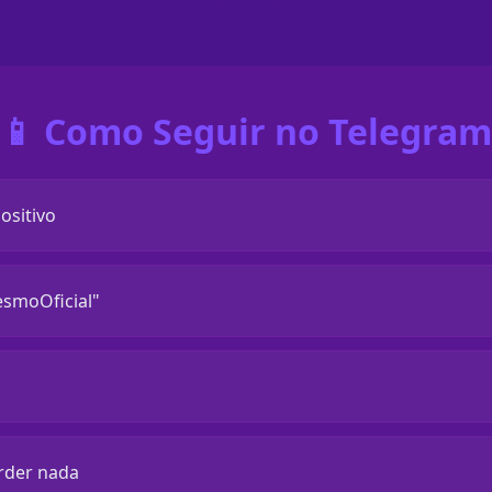
📱 Como Seguir no Telegram
ositivo
smoOficial"
erder nada