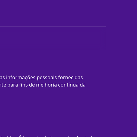
as informações pessoais fornecidas
te para fins de melhoria contínua da