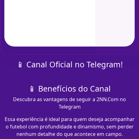
📱 Canal Oficial no Telegram!
📱 Benefícios do Canal
Descubra as vantagens de seguir a 2NN.Com no
Telegram
Essa experiência é ideal para quem deseja acompanhar
o futebol com profundidade e dinamismo, sem perder
nenhum detalhe do que acontece em campo.