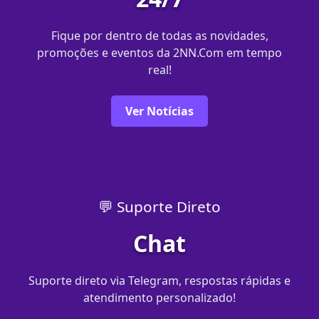
Fique por dentro de todas as novidades,
promoções e eventos da 2NN.Com em tempo
real!
Ver Notícias
💬 Suporte Direto
Chat
Suporte direto via Telegram, respostas rápidas e
atendimento personalizado!