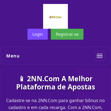
Login
Registrar-se
Menu
📱 2NN.Com A Melhor
Plataforma de Apostas
Cadastre-se na 2NN.Com para ganhar bônus no
cadastro e em cada recarga. Com a 2NN.Com,