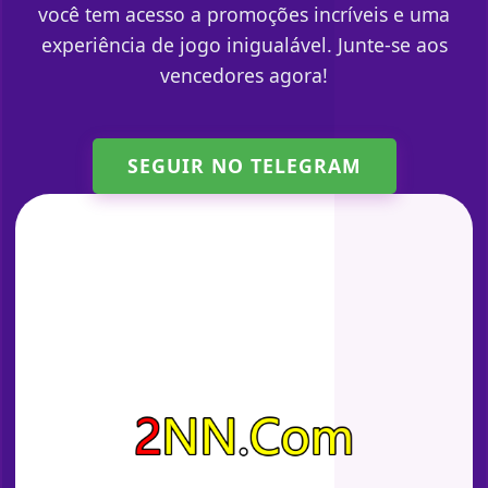
você tem acesso a promoções incríveis e uma
experiência de jogo inigualável. Junte-se aos
vencedores agora!
SEGUIR NO TELEGRAM