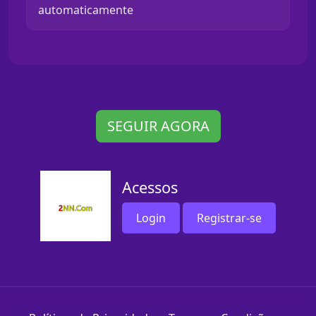
automaticamente
SEGUIR AGORA
Acessos
Login
Registrar-se