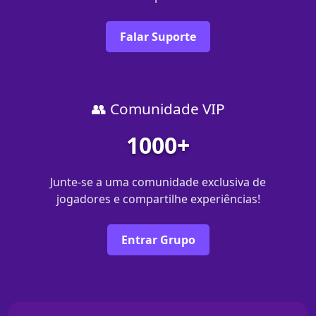
Falar Suporte
👥 Comunidade VIP
1000+
Junte-se a uma comunidade exclusiva de
jogadores e compartilhe experiências!
Entrar Grupo