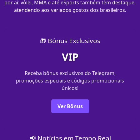
por aí: vôlei, MMA e até eSports também têm destaque,
atendendo aos variados gostos dos brasileiros.
🎁 Bônus Exclusivos
VIP
Receba bônus exclusivos do Telegram,
promoções especiais e códigos promocionais
únicos!
Ver Bônus
📢 Notícias em Tempo Real