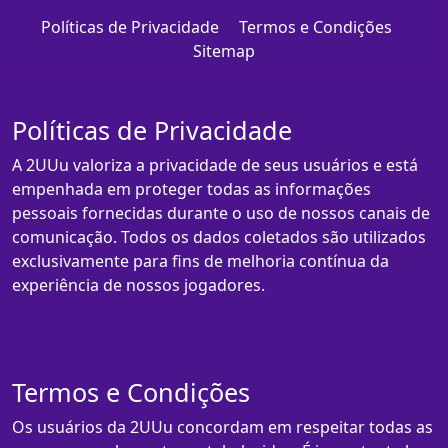
Políticas de Privacidade
Termos e Condições
Sitemap
Políticas de Privacidade
A 2UUu valoriza a privacidade de seus usuários e está
empenhada em proteger todas as informações
pessoais fornecidas durante o uso de nossos canais de
comunicação. Todos os dados coletados são utilizados
exclusivamente para fins de melhoria contínua da
experiência de nossos jogadores.
Termos e Condições
Os usuários da 2UUu concordam em respeitar todas as