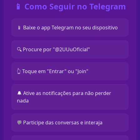
📱 Como Seguir no Telegram
📱 Baixe o app Telegram no seu dispositivo
🔍 Procure por "@2UUuOficial"
👆 Toque em "Entrar" ou "Join"
🔔 Ative as notificações para não perder
nada
💬 Participe das conversas e interaja