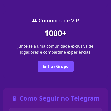
👥 Comunidade VIP
1000+
Junte-se a uma comunidade exclusiva de
jogadores e compartilhe experiências!
Entrar Grupo
📱 Como Seguir no Telegram