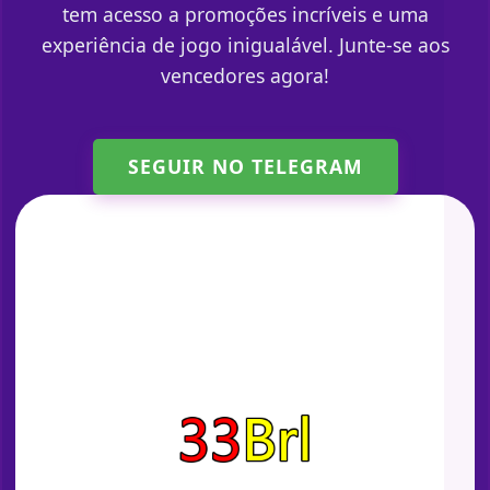
tem acesso a promoções incríveis e uma
experiência de jogo inigualável. Junte-se aos
vencedores agora!
SEGUIR NO TELEGRAM