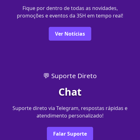
Fique por dentro de todas as novidades,
promoções e eventos da 35H em tempo real!
Ver Notícias
💬 Suporte Direto
Chat
Suporte direto via Telegram, respostas rápidas e
atendimento personalizado!
Falar Suporte