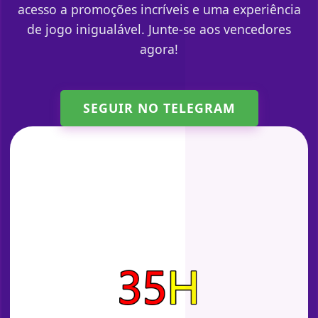
acesso a promoções incríveis e uma experiência
de jogo inigualável. Junte-se aos vencedores
agora!
SEGUIR NO TELEGRAM