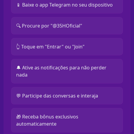
📱 Baixe o app Telegram no seu dispositivo
🔍 Procure por "@35HOficial"
👆 Toque em "Entrar" ou "Join"
🔔 Ative as notificações para não perder
nada
💬 Participe das conversas e interaja
🎁 Receba bônus exclusivos
automaticamente