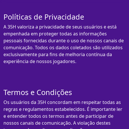
Políticas de Privacidade
A 35H valoriza a privacidade de seus usuários e está
empenhada em proteger todas as informações
pessoais fornecidas durante o uso de nossos canais de
comunicação. Todos os dados coletados são utilizados
exclusivamente para fins de melhoria contínua da
experiência de nossos jogadores.
Termos e Condições
Os usuários da 35H concordam em respeitar todas as
regras e regulamentos estabelecidos. É importante ler
e entender todos os termos antes de participar de
nossos canais de comunicação. A violação destes