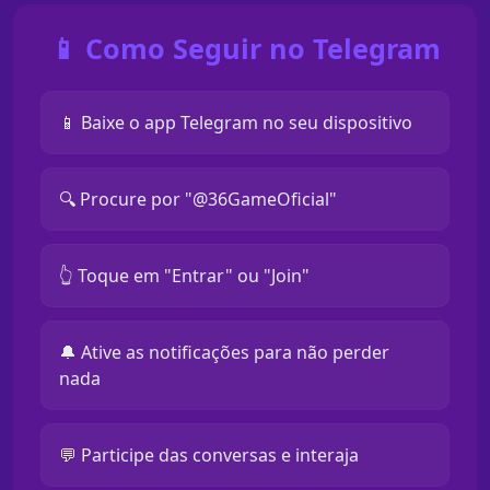
📱 Como Seguir no Telegram
📱 Baixe o app Telegram no seu dispositivo
🔍 Procure por "@36GameOficial"
👆 Toque em "Entrar" ou "Join"
🔔 Ative as notificações para não perder
nada
💬 Participe das conversas e interaja