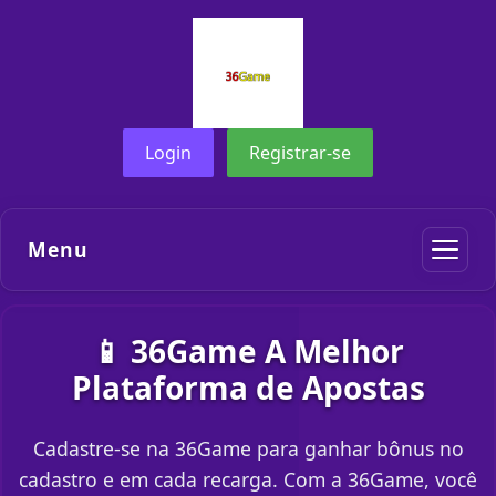
Login
Registrar-se
Menu
📱 36Game A Melhor
Plataforma de Apostas
Cadastre-se na 36Game para ganhar bônus no
cadastro e em cada recarga. Com a 36Game, você