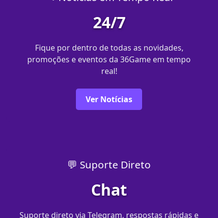
24/7
Fique por dentro de todas as novidades,
promoções e eventos da 36Game em tempo
real!
Ver Notícias
💬 Suporte Direto
Chat
Suporte direto via Telegram, respostas rápidas e