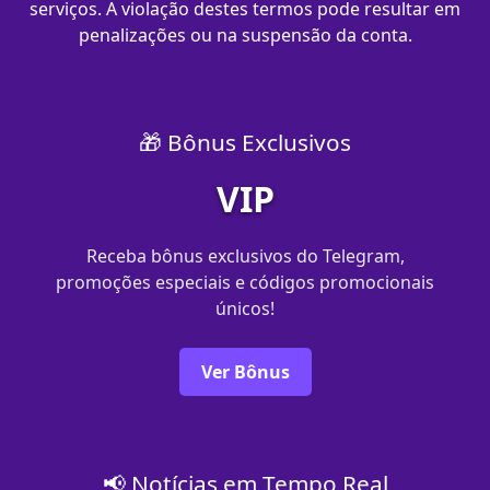
serviços. A violação destes termos pode resultar em
penalizações ou na suspensão da conta.
🎁 Bônus Exclusivos
VIP
Receba bônus exclusivos do Telegram,
promoções especiais e códigos promocionais
únicos!
Ver Bônus
📢 Notícias em Tempo Real