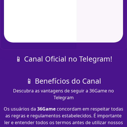
📱 Canal Oficial no Telegram!
📱 Benefícios do Canal
Descubra as vantagens de seguir a 36Game no
Telegram
Os usuários da
36Game
concordam em respeitar todas
as regras e regulamentos estabelecidos. É importante
ler e entender todos os termos antes de utilizar nossos