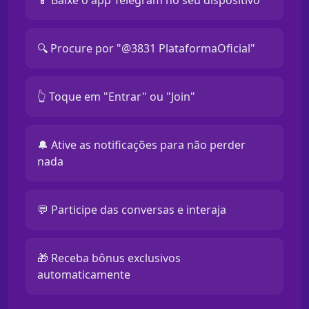
📱 Baixe o app Telegram no seu dispositivo
🔍 Procure por "@3831 PlataformaOficial"
👆 Toque em "Entrar" ou "Join"
🔔 Ative as notificações para não perder
nada
💬 Participe das conversas e interaja
🎁 Receba bônus exclusivos
automaticamente