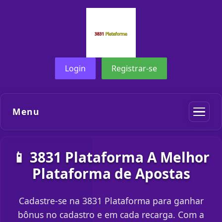
Login
Registrar-se
Menu
📱 3831 Plataforma A Melhor
Plataforma de Apostas
Cadastre-se na 3831 Plataforma para ganhar
bônus no cadastro e em cada recarga. Com a