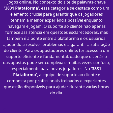
jogos online. No contexto do site de palavras-chave
'
3831 Plataforma
', essa categoria se destaca como um
elemento crucial para garantir que os jogadores
tenham a melhor experiência possível enquanto
navegam e jogam. O suporte ao cliente não apenas
fornece assistência em questões esclarecedoras, mas
também é a ponte entre a plataforma e os usuários,
ajudando a resolver problemas e a garantir a satisfação
do cliente. Para os apostadores online, ter acesso a um
suporte eficiente é fundamental, dado que o cenário
das apostas pode ser complexa e muitas vezes confuso,
especialmente para novos jogadores. No '
3831
Plataforma
', a equipe de suporte ao cliente é
composta por profissionais treinados e experientes
que estão disponíveis para ajudar durante várias horas
do dia.