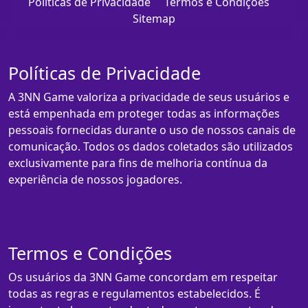
Políticas de Privacidade
Termos e Condições
Sitemap
Políticas de Privacidade
A 3NN Game valoriza a privacidade de seus usuários e
está empenhada em proteger todas as informações
pessoais fornecidas durante o uso de nossos canais de
comunicação. Todos os dados coletados são utilizados
exclusivamente para fins de melhoria contínua da
experiência de nossos jogadores.
Termos e Condições
Os usuários da 3NN Game concordam em respeitar
todas as regras e regulamentos estabelecidos. É