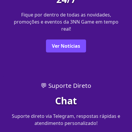
Fique por dentro de todas as novidades,
promoções e eventos da 3NN Game em tempo
real!
Ver Notícias
💬 Suporte Direto
Chat
Suporte direto via Telegram, respostas rápidas e
atendimento personalizado!