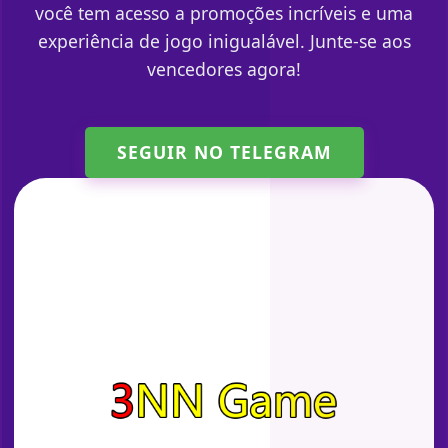
você tem acesso a promoções incríveis e uma
experiência de jogo inigualável. Junte-se aos
vencedores agora!
SEGUIR NO TELEGRAM