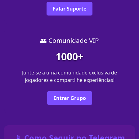
Falar Suporte
👥 Comunidade VIP
1000+
Junte-se a uma comunidade exclusiva de
jogadores e compartilhe experiências!
Entrar Grupo
📱 Como Seguir no Telegram