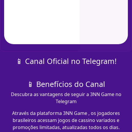
📱 Canal Oficial no Telegram!
📱 Benefícios do Canal
Descubra as vantagens de seguir a 3NN Game no
Telegram
Através da plataforma 3NN Game , os jogadores
brasileiros acessam jogos de cassino variados e
promoções limitadas, atualizadas todos os dias.