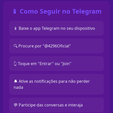
📱 Como Seguir no Telegram
📱 Baixe o app Telegram no seu dispositivo
🔍 Procure por "@4296Oficial"
👆 Toque em "Entrar" ou "Join"
🔔 Ative as notificações para não perder
nada
💬 Participe das conversas e interaja