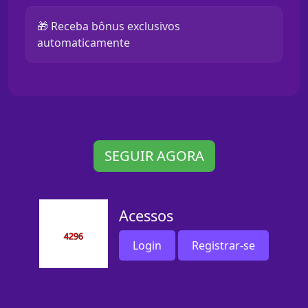
🎁 Receba bônus exclusivos
automaticamente
SEGUIR AGORA
Acessos
Login
Registrar-se