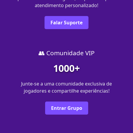
atendimento personalizado!
Falar Suporte
👥 Comunidade VIP
1000+
Junte-se a uma comunidade exclusiva de
jogadores e compartilhe experiências!
Entrar Grupo