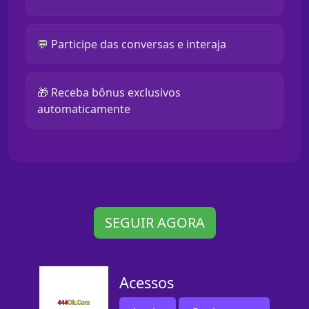
💬 Participe das conversas e interaja
🎁 Receba bônus exclusivos
automaticamente
SEGUIR AGORA
Acessos