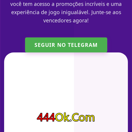
você tem acesso a promoções incríveis e uma
experiência de jogo inigualável. Junte-se aos
vencedores agora!
SEGUIR NO TELEGRAM