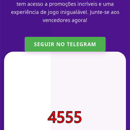
tem acesso a promoções incríveis e uma
experiência de jogo inigualável. Junte-se aos
vencedores agora!
SEGUIR NO TELEGRAM