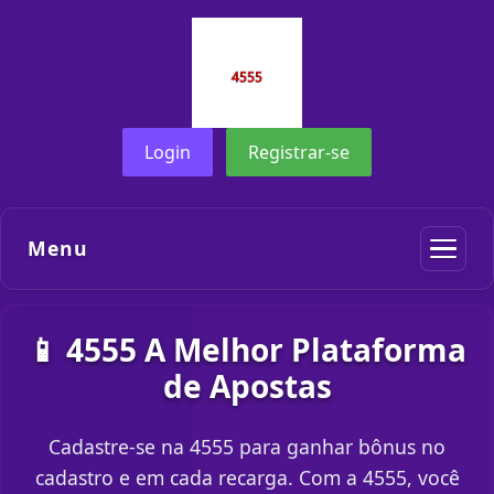
Login
Registrar-se
Menu
📱 4555 A Melhor Plataforma
de Apostas
Cadastre-se na 4555 para ganhar bônus no
cadastro e em cada recarga. Com a 4555, você