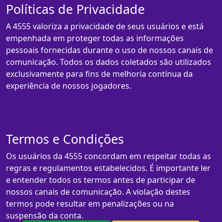
Políticas de Privacidade
A 4555 valoriza a privacidade de seus usuários e está
empenhada em proteger todas as informações
pessoais fornecidas durante o uso de nossos canais de
comunicação. Todos os dados coletados são utilizados
exclusivamente para fins de melhoria contínua da
experiência de nossos jogadores.
Termos e Condições
Os usuários da 4555 concordam em respeitar todas as
regras e regulamentos estabelecidos. É importante ler
e entender todos os termos antes de participar de
nossos canais de comunicação. A violação destes
termos pode resultar em penalizações ou na
suspensão da conta.