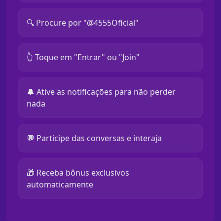
🔍 Procure por "@4555Oficial"
👆 Toque em "Entrar" ou "Join"
🔔 Ative as notificações para não perder
nada
💬 Participe das conversas e interaja
🎁 Receba bônus exclusivos
automaticamente