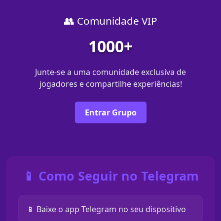
👥 Comunidade VIP
1000+
Junte-se a uma comunidade exclusiva de
jogadores e compartilhe experiências!
Entrar Grupo
📱 Como Seguir no Telegram
📱 Baixe o app Telegram no seu dispositivo