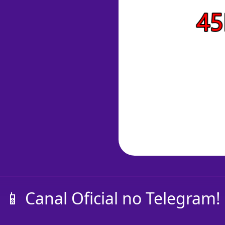
📱 Canal Oficial no Telegram!