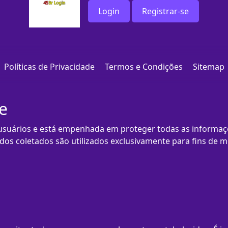
Login
Registrar-se
Políticas de Privacidade
Termos e Condições
Sitemap
de
s usuários e está empenhada em proteger todas as informaç
os coletados são utilizados exclusivamente para fins de m