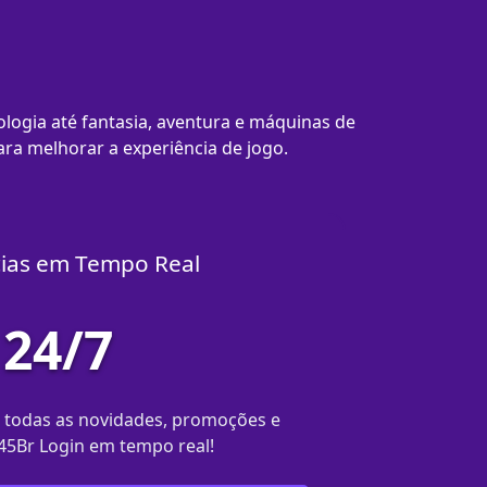
m
ologia até fantasia, aventura e máquinas de
ara melhorar a experiência de jogo.
cias em Tempo Real
24/7
e todas as novidades, promoções e
45Br Login em tempo real!