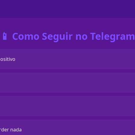
📱 Como Seguir no Telegram
ositivo
erder nada