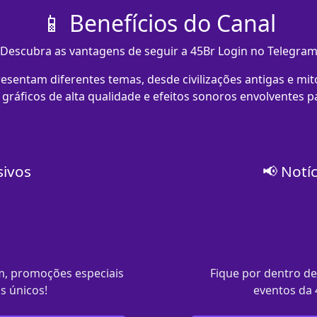
📱 Benefícios do Canal
Descubra as vantagens de seguir a 45Br Login no Telegra
esentam diferentes temas, desde civilizações antigas e mit
 gráficos de alta qualidade e efeitos sonoros envolventes p
sivos
📢 Notí
m, promoções especiais
Fique por dentro d
s únicos!
eventos da 