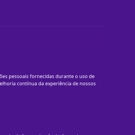
ões pessoais fornecidas durante o uso de
elhoria contínua da experiência de nossos