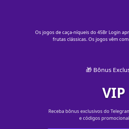
Os jogos de caça-níqueis do 45Br Login apr
frutas clássicas. Os jogos vêm com
🎁 Bônus Exclu
VIP
Receba bônus exclusivos do Telegra
e códigos promocionai