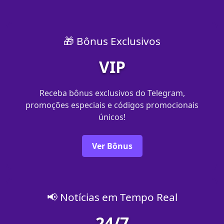
🎁 Bônus Exclusivos
VIP
Receba bônus exclusivos do Telegram,
promoções especiais e códigos promocionais
únicos!
Ver Bônus
📢 Notícias em Tempo Real
24/7