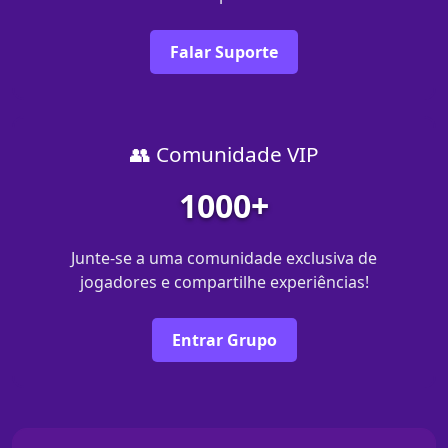
Falar Suporte
👥 Comunidade VIP
1000+
Junte-se a uma comunidade exclusiva de
jogadores e compartilhe experiências!
Entrar Grupo