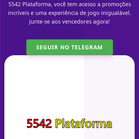
5542 Plataforma, você tem acesso a promoções
incríveis e uma experiência de jogo inigualável.
Junte-se aos vencedores agora!
SEGUIR NO TELEGRAM