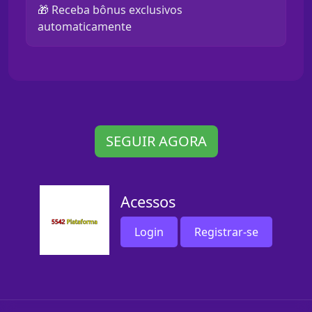
🎁 Receba bônus exclusivos
automaticamente
SEGUIR AGORA
Acessos
Login
Registrar-se