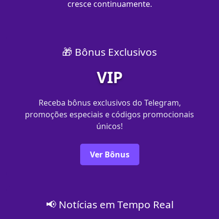
cresce continuamente.
🎁 Bônus Exclusivos
VIP
Receba bônus exclusivos do Telegram,
promoções especiais e códigos promocionais
únicos!
Ver Bônus
📢 Notícias em Tempo Real