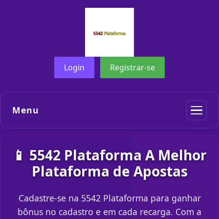
Login
Registrar-se
Menu
📱 5542 Plataforma A Melhor
Plataforma de Apostas
Cadastre-se na 5542 Plataforma para ganhar
bônus no cadastro e em cada recarga. Com a