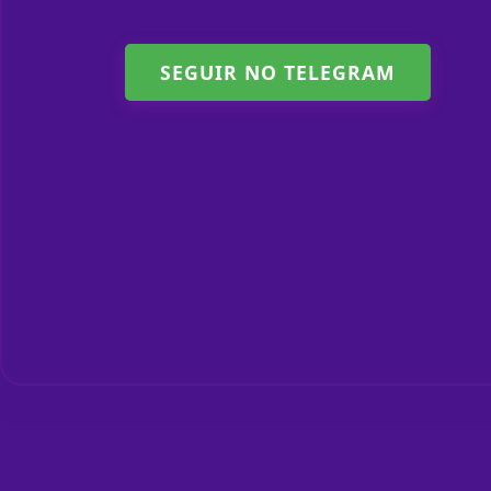
SEGUIR NO TELEGRAM