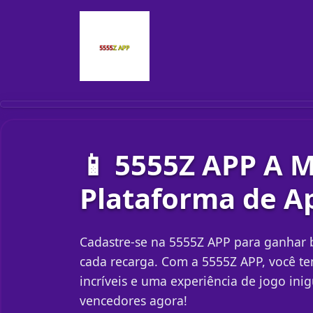
📱 5555Z APP A 
Plataforma de A
Cadastre-se na 5555Z APP para ganhar 
cada recarga. Com a 5555Z APP, você t
incríveis e uma experiência de jogo inig
vencedores agora!