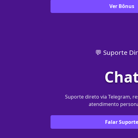
Ver Bônus
💬 Suporte Di
Cha
Suporte direto via Telegram, r
atendimento persona
Falar Suport