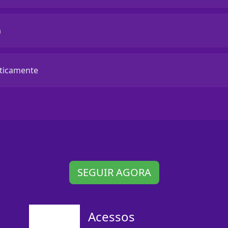
a
aticamente
SEGUIR AGORA
Acessos