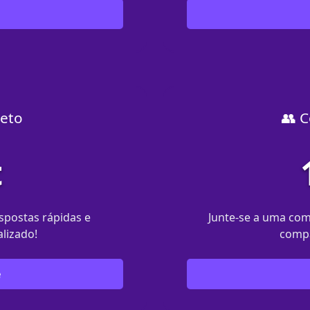
reto
👥 
t
espostas rápidas e
Junte-se a uma com
lizado!
compa
e