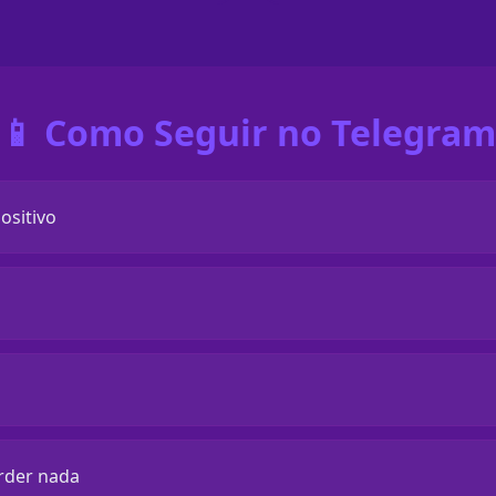
📱 Como Seguir no Telegram
ositivo
erder nada