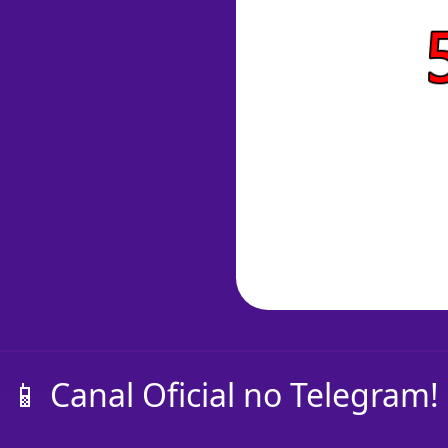
📱 Canal Oficial no Telegram!