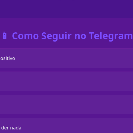
📱 Como Seguir no Telegram
ositivo
erder nada