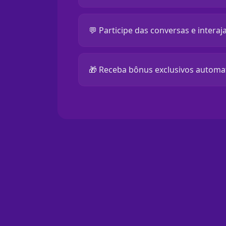
💬 Participe das conversas e interaj
🎁 Receba bônus exclusivos autom