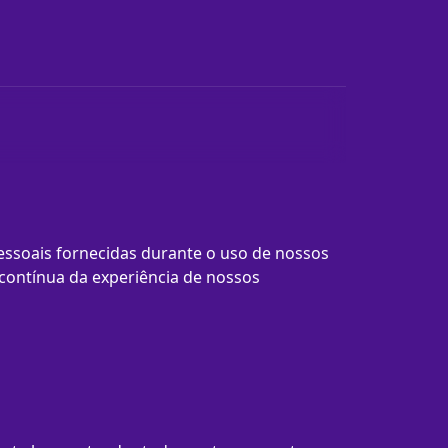
essoais fornecidas durante o uso de nossos
 contínua da experiência de nossos