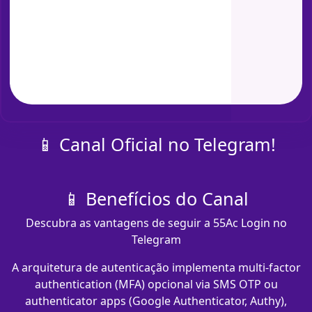
📱 Canal Oficial no Telegram!
📱 Benefícios do Canal
Descubra as vantagens de seguir a 55Ac Login no
Telegram
A arquitetura de autenticação implementa multi-factor
authentication (MFA) opcional via SMS OTP ou
authenticator apps (Google Authenticator, Authy),