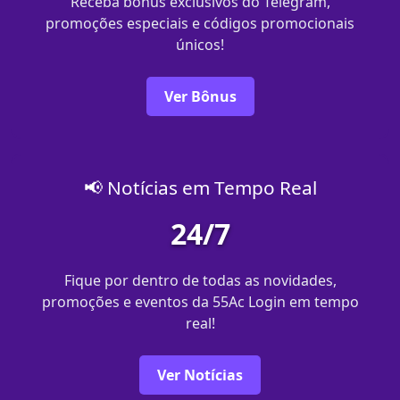
Receba bônus exclusivos do Telegram,
promoções especiais e códigos promocionais
únicos!
Ver Bônus
📢 Notícias em Tempo Real
24/7
Fique por dentro de todas as novidades,
promoções e eventos da 55Ac Login em tempo
real!
Ver Notícias