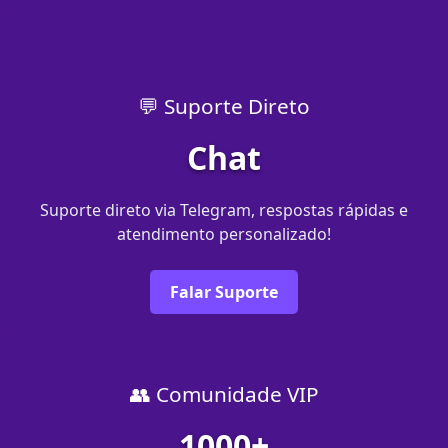
💬 Suporte Direto
Chat
Suporte direto via Telegram, respostas rápidas e
atendimento personalizado!
Falar Suporte
👥 Comunidade VIP
1000+