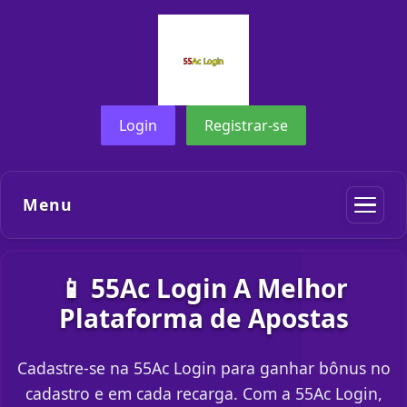
Login
Registrar-se
Menu
📱 55Ac Login A Melhor
Plataforma de Apostas
Cadastre-se na 55Ac Login para ganhar bônus no
cadastro e em cada recarga. Com a 55Ac Login,