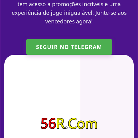
tem acesso a promoções incríveis e uma
experiência de jogo inigualável. Junte-se aos
vencedores agora!
SEGUIR NO TELEGRAM