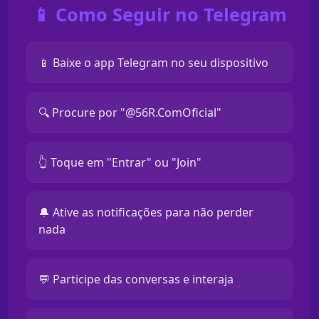
📱 Como Seguir no Telegram
📱 Baixe o app Telegram no seu dispositivo
🔍 Procure por "@56R.ComOficial"
👆 Toque em "Entrar" ou "Join"
🔔 Ative as notificações para não perder
nada
💬 Participe das conversas e interaja