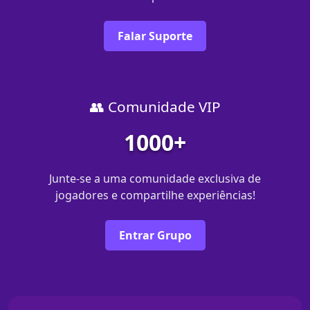
Falar Suporte
👥 Comunidade VIP
1000+
Junte-se a uma comunidade exclusiva de
jogadores e compartilhe experiências!
Entrar Grupo