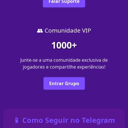
Falar Suporte
👥 Comunidade VIP
1000+
Junte-se a uma comunidade exclusiva de
jogadores e compartilhe experiências!
Entrar Grupo
📱 Como Seguir no Telegram