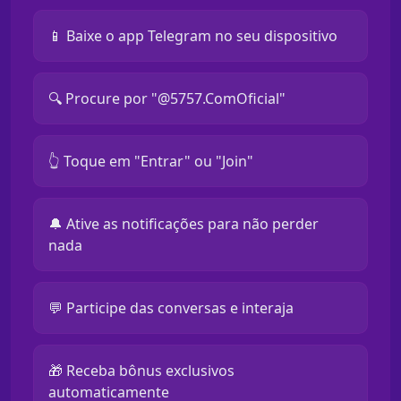
📱 Baixe o app Telegram no seu dispositivo
🔍 Procure por "@5757.ComOficial"
👆 Toque em "Entrar" ou "Join"
🔔 Ative as notificações para não perder
nada
💬 Participe das conversas e interaja
🎁 Receba bônus exclusivos
automaticamente