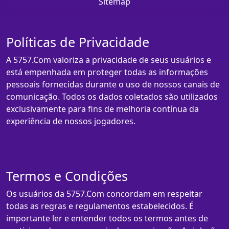
Sitemap
Políticas de Privacidade
A 5757.Com valoriza a privacidade de seus usuários e
está empenhada em proteger todas as informações
pessoais fornecidas durante o uso de nossos canais de
comunicação. Todos os dados coletados são utilizados
exclusivamente para fins de melhoria contínua da
experiência de nossos jogadores.
Termos e Condições
Os usuários da 5757.Com concordam em respeitar
todas as regras e regulamentos estabelecidos. É
importante ler e entender todos os termos antes de