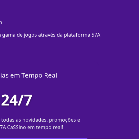
m
a gama de jogos através da plataforma 57A
cias em Tempo Real
24/7
e todas as novidades, promoções e
57A CaSSino em tempo real!