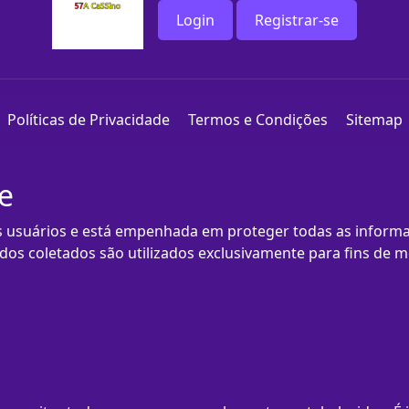
Login
Registrar-se
Políticas de Privacidade
Termos e Condições
Sitemap
de
us usuários e está empenhada em proteger todas as inform
os coletados são utilizados exclusivamente para fins de m