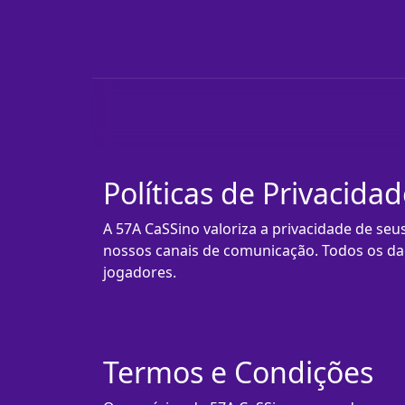
Políticas de Privacida
A 57A CaSSino valoriza a privacidade de se
nossos canais de comunicação. Todos os dad
jogadores.
Termos e Condições