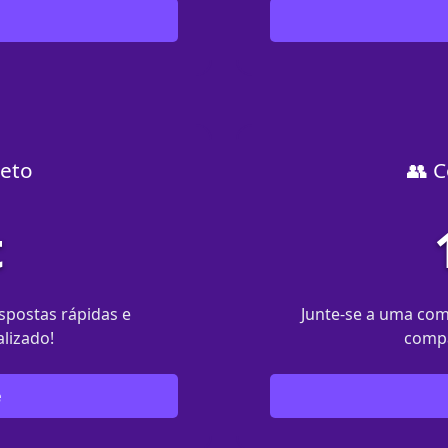
reto
👥 
t
espostas rápidas e
Junte-se a uma com
lizado!
compa
e