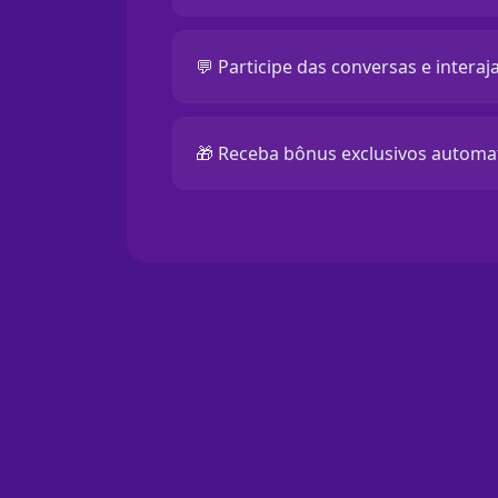
💬 Participe das conversas e interaj
🎁 Receba bônus exclusivos autom