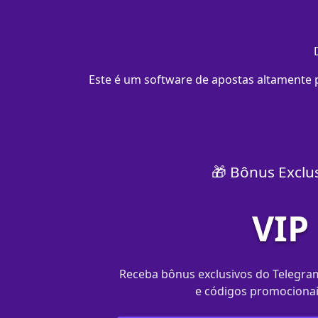
Este é um software de apostas altamente 
🎁 Bônus Exclu
VIP
Receba bônus exclusivos do Telegra
e códigos promocionai