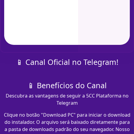
📱 Canal Oficial no Telegram!
📱 Benefícios do Canal
Descubra as vantagens de seguir a 5CC Plataforma no
Telegram
Clique no botão "Download PC" para iniciar o download
do instalador. O arquivo será baixado diretamente para
a pasta de downloads padrão do seu navegador. Nosso