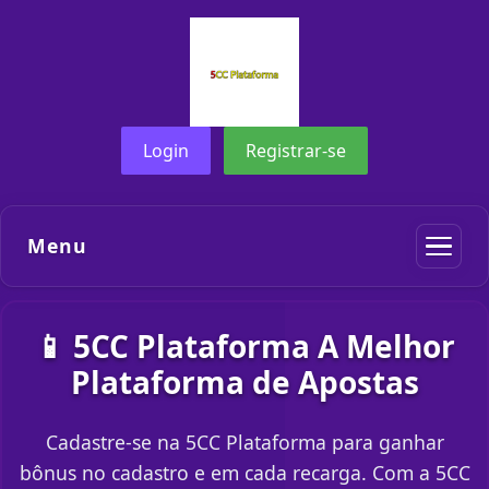
Login
Registrar-se
Menu
📱 5CC Plataforma A Melhor
Plataforma de Apostas
Cadastre-se na 5CC Plataforma para ganhar
bônus no cadastro e em cada recarga. Com a 5CC