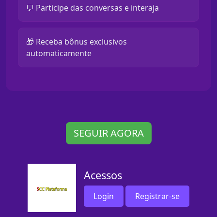
💬 Participe das conversas e interaja
🎁 Receba bônus exclusivos
automaticamente
SEGUIR AGORA
Acessos
Login
Registrar-se