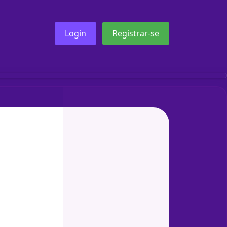
Login
Registrar-se