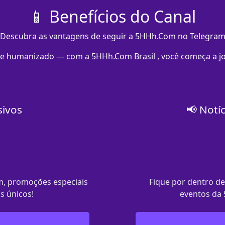
📱 Benefícios do Canal
Descubra as vantagens de seguir a 5HHh.Com no Telegra
te humanizado — com a 5HHh.Com Brasil , você começa a j
sivos
📢 Notí
m, promoções especiais
Fique por dentro d
s únicos!
eventos da