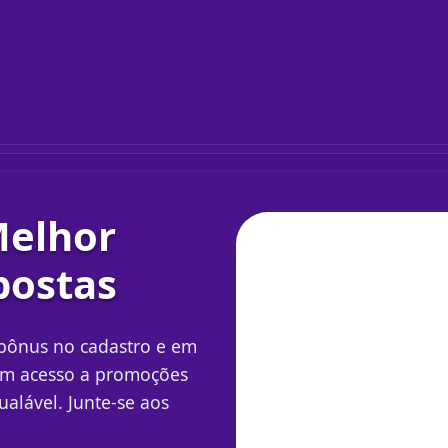
Melhor
postas
bônus no cadastro e em
em acesso a promoções
ualável. Junte-se aos