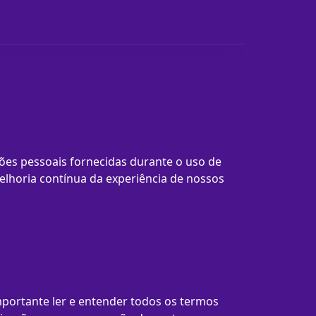
ões pessoais fornecidas durante o uso de
elhoria contínua da experiência de nossos
portante ler e entender todos os termos