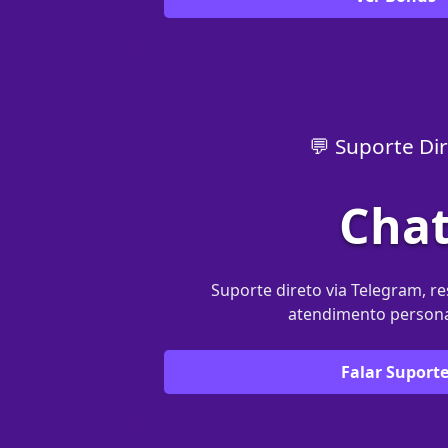
💬 Suporte Di
Cha
Suporte direto via Telegram, r
atendimento persona
Falar Suport