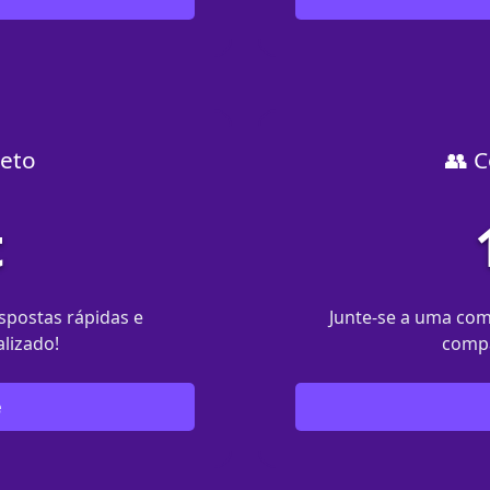
reto
👥 
t
espostas rápidas e
Junte-se a uma com
lizado!
compa
e