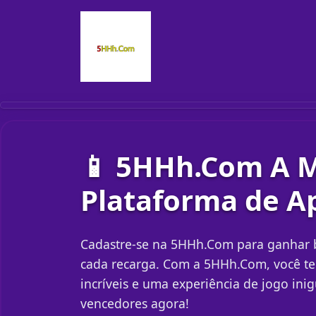
📱 5HHh.Com A 
Plataforma de A
Cadastre-se na 5HHh.Com para ganhar 
cada recarga. Com a 5HHh.Com, você t
incríveis e uma experiência de jogo inig
vencedores agora!