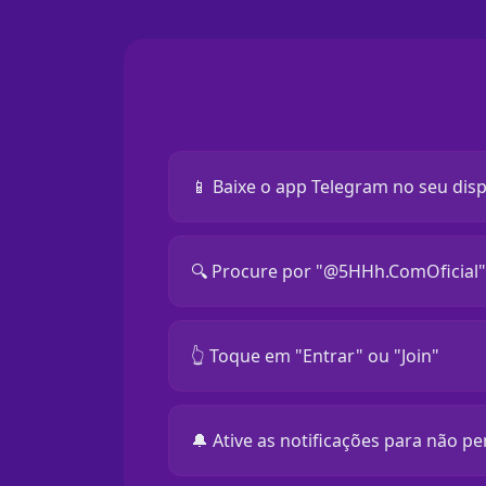
📱 Baixe o app Telegram no seu disp
🔍 Procure por "@5HHh.ComOficial"
👆 Toque em "Entrar" ou "Join"
🔔 Ative as notificações para não p