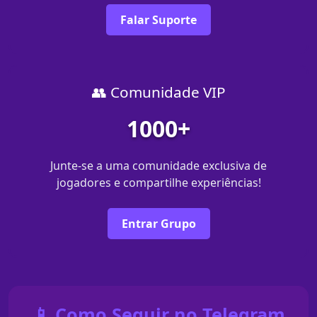
Falar Suporte
👥 Comunidade VIP
1000+
Junte-se a uma comunidade exclusiva de
jogadores e compartilhe experiências!
Entrar Grupo
📱 Como Seguir no Telegram