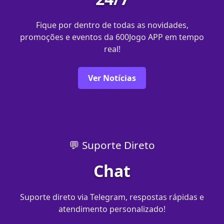
Fique por dentro de todas as novidades,
promoções e eventos da 600Jogo APP em tempo
real!
Ver Notícias
💬 Suporte Direto
Chat
Suporte direto via Telegram, respostas rápidas e
atendimento personalizado!