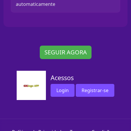
automaticamente
SEGUIR AGORA
Acessos
Login
Registrar-se