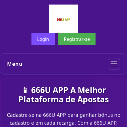
Login
Registrar-se
Menu
📱 666U APP A Melhor
Plataforma de Apostas
Cadastre-se na 666U APP para ganhar bônus no
cadastro e em cada recarga. Com a 666U APP,