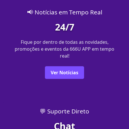
📢 Notícias em Tempo Real
24/7
Fique por dentro de todas as novidades,
promoções e eventos da 666U APP em tempo
real!
Ver Notícias
💬 Suporte Direto
Chat