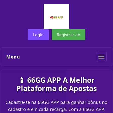
Login
Registrar-se
Menu
📱 66GG APP A Melhor
Plataforma de Apostas
Cadastre-se na 66GG APP para ganhar bônus no
cadastro e em cada recarga. Com a 66GG APP,