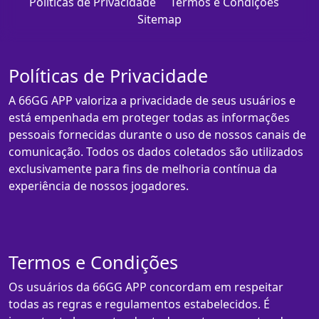
Políticas de Privacidade
Termos e Condições
Sitemap
Políticas de Privacidade
A 66GG APP valoriza a privacidade de seus usuários e
está empenhada em proteger todas as informações
pessoais fornecidas durante o uso de nossos canais de
comunicação. Todos os dados coletados são utilizados
exclusivamente para fins de melhoria contínua da
experiência de nossos jogadores.
Termos e Condições
Os usuários da 66GG APP concordam em respeitar
todas as regras e regulamentos estabelecidos. É