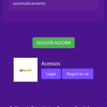
automaticamente
SEGUIR AGORA
Acessos
Login
Registrar-se