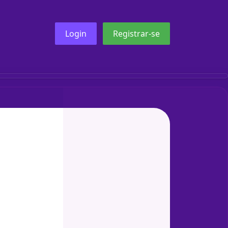
Login
Registrar-se