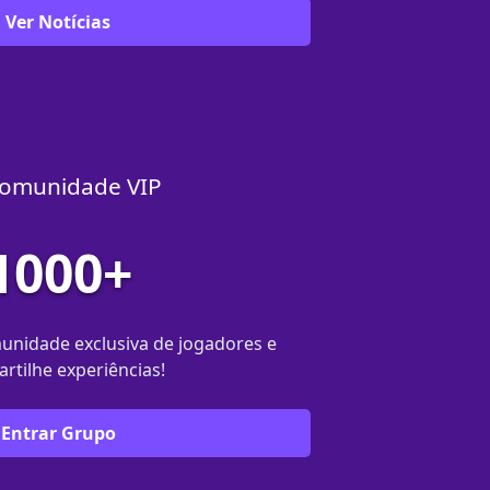
Ver Notícias
Comunidade VIP
1000+
unidade exclusiva de jogadores e
rtilhe experiências!
Entrar Grupo