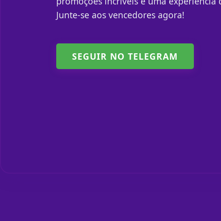
promoções incríveis e uma experiência d
Junte-se aos vencedores agora!
SEGUIR NO TELEGRAM