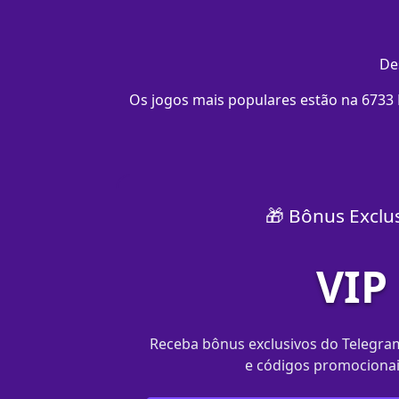
De
Os jogos mais populares estão na 6733 
🎁 Bônus Exclu
VIP
Receba bônus exclusivos do Telegra
e códigos promocionai