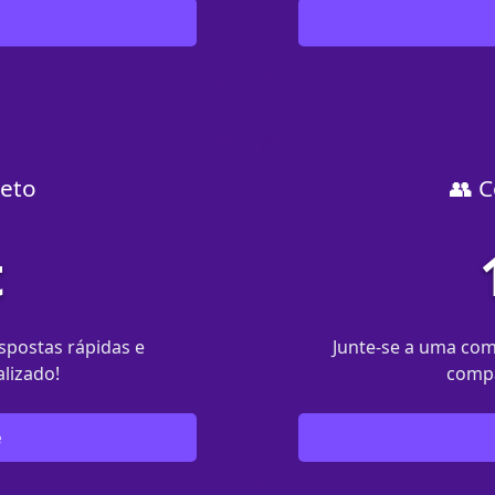
reto
👥 
t
espostas rápidas e
Junte-se a uma com
lizado!
compa
e