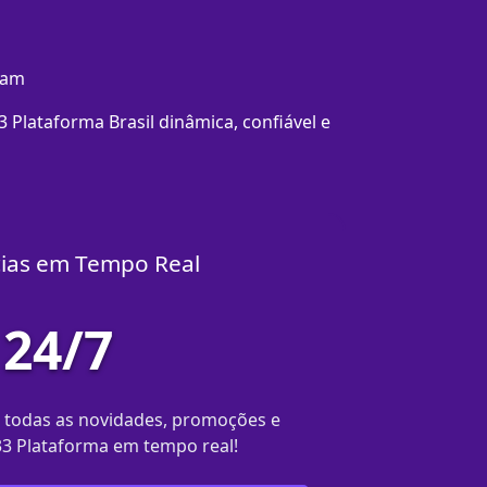
ram
Plataforma Brasil dinâmica, confiável e
cias em Tempo Real
24/7
e todas as novidades, promoções e
33 Plataforma em tempo real!