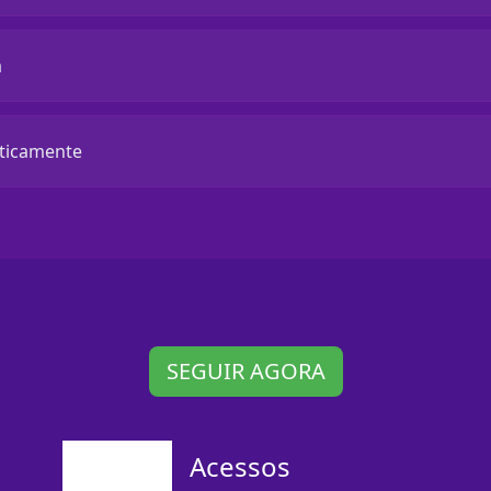
a
aticamente
SEGUIR AGORA
Acessos