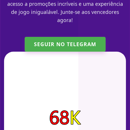
acesso a promoções incríveis e uma experiência
de jogo inigualável. Junte-se aos vencedores
agora!
SEGUIR NO TELEGRAM