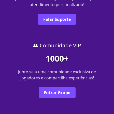
atendimento personalizado!
Falar Suporte
👥 Comunidade VIP
1000+
Junte-se a uma comunidade exclusiva de
jogadores e compartilhe experiências!
Entrar Grupo