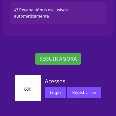
🎁 Receba bônus exclusivos
automaticamente
SEGUIR AGORA
Acessos
Login
Registrar-se