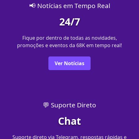
📢 Notícias em Tempo Real
24/7
Fique por dentro de todas as novidades,
promoções e eventos da 68K em tempo real!
Ver Notícias
💬 Suporte Direto
Chat
Suporte direto via Telegram, respostas rápidas e