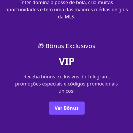
Inter domina a posse de bola, cria muitas
oportunidades e tem uma das maiores médias de gols
da MLS.
🎁 Bônus Exclusivos
VIP
Receba bônus exclusivos do Telegram,
promoções especiais e códigos promocionais
únicos!
Ver Bônus