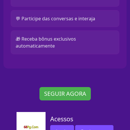
💬 Participe das conversas e interaja
🎁 Receba bônus exclusivos
automaticamente
SEGUIR AGORA
Acessos