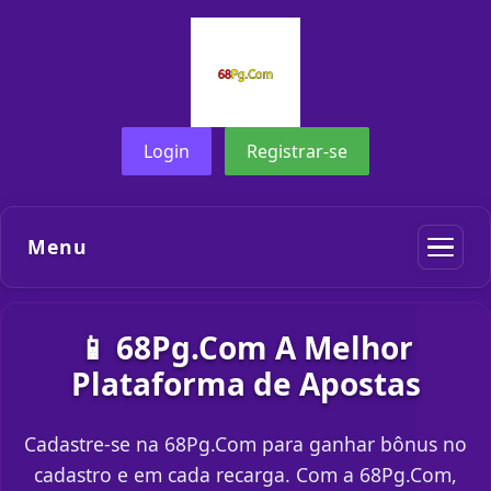
Login
Registrar-se
Menu
📱 68Pg.Com A Melhor
Plataforma de Apostas
Cadastre-se na 68Pg.Com para ganhar bônus no
cadastro e em cada recarga. Com a 68Pg.Com,