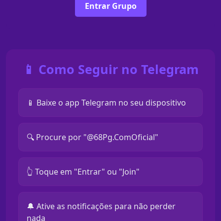
Entrar Grupo
📱 Como Seguir no Telegram
📱 Baixe o app Telegram no seu dispositivo
🔍 Procure por "@68Pg.ComOficial"
👆 Toque em "Entrar" ou "Join"
🔔 Ative as notificações para não perder
nada