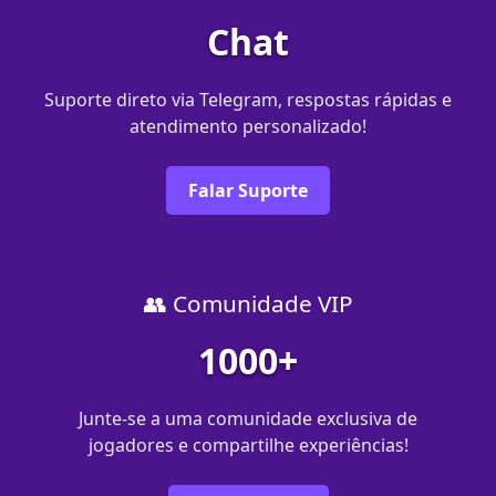
Chat
Suporte direto via Telegram, respostas rápidas e
atendimento personalizado!
Falar Suporte
👥 Comunidade VIP
1000+
Junte-se a uma comunidade exclusiva de
jogadores e compartilhe experiências!