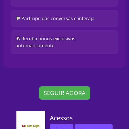
💬 Participe das conversas e interaja
🎁 Receba bônus exclusivos
automaticamente
SEGUIR AGORA
Acessos