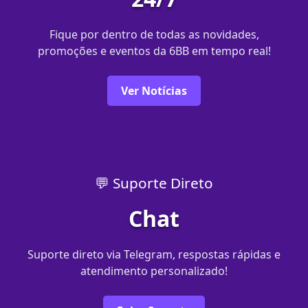
Fique por dentro de todas as novidades,
promoções e eventos da 6BB em tempo real!
Ver Notícias
💬 Suporte Direto
Chat
Suporte direto via Telegram, respostas rápidas e
atendimento personalizado!