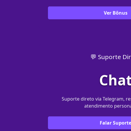
Ver Bônus
💬 Suporte Di
Cha
Suporte direto via Telegram, r
atendimento persona
Falar Suport