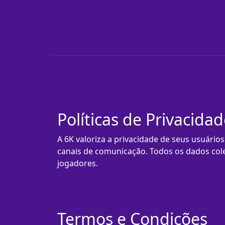
Políticas de Privacida
A 6K valoriza a privacidade de seus usuári
canais de comunicação. Todos os dados cole
jogadores.
Termos e Condições