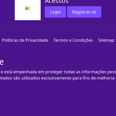
Acessos
Login
Registrar-se
Políticas de Privacidade
Termos e Condições
Sitemap
de
os e está empenhada em proteger todas as informações pes
tados são utilizados exclusivamente para fins de melhoria