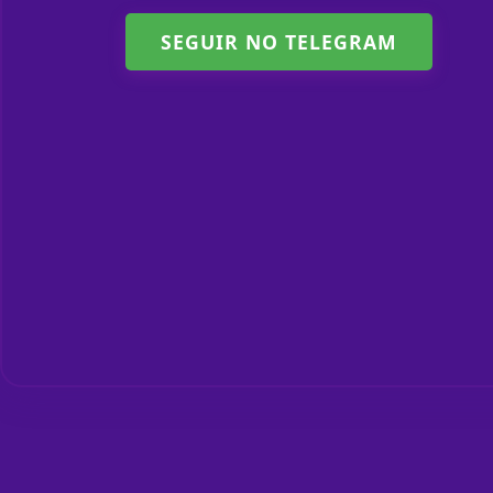
SEGUIR NO TELEGRAM