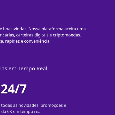
de boas-vindas. Nossa plataforma aceita uma
árias, carteiras digitais e criptomoedas.
, rapidez e conveniência.
cias em Tempo Real
24/7
e todas as novidades, promoções e
 da 6K em tempo real!