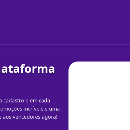
Plataforma
o cadastro e em cada
romoções incríveis e uma
se aos vencedores agora!