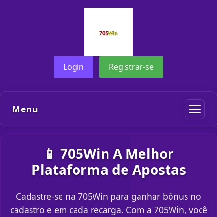
Login
Registrar-se
Menu
📱 705Win A Melhor
Plataforma de Apostas
Cadastre-se na 705Win para ganhar bônus no
cadastro e em cada recarga. Com a 705Win, você