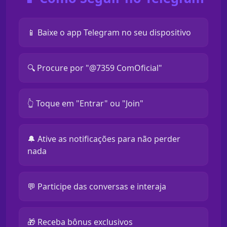
📱 Baixe o app Telegram no seu dispositivo
🔍 Procure por "@7359 ComOficial"
👆 Toque em "Entrar" ou "Join"
🔔 Ative as notificações para não perder
nada
💬 Participe das conversas e interaja
🎁 Receba bônus exclusivos