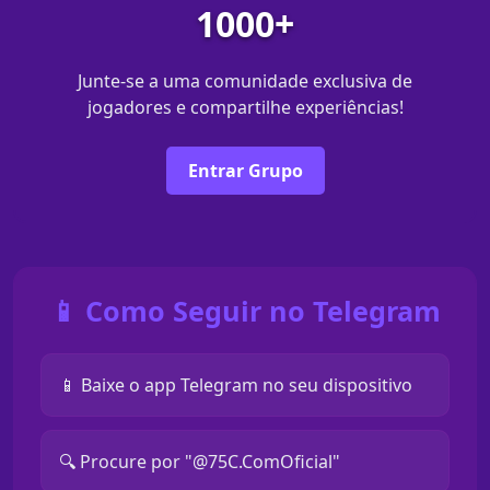
1000+
Junte-se a uma comunidade exclusiva de
jogadores e compartilhe experiências!
Entrar Grupo
📱 Como Seguir no Telegram
📱 Baixe o app Telegram no seu dispositivo
🔍 Procure por "@75C.ComOficial"