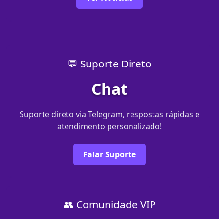
💬 Suporte Direto
Chat
Suporte direto via Telegram, respostas rápidas e
atendimento personalizado!
Falar Suporte
👥 Comunidade VIP