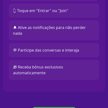
👆 Toque em "Entrar" ou "Join"
🔔 Ative as notificações para não perder
nada
💬 Participe das conversas e interaja
🎁 Receba bônus exclusivos
automaticamente