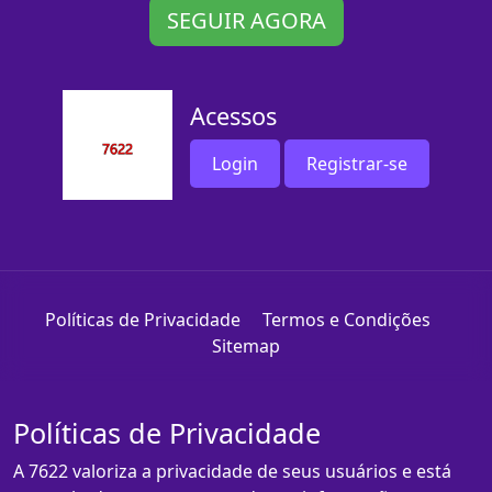
SEGUIR AGORA
Acessos
Login
Registrar-se
Políticas de Privacidade
Termos e Condições
Sitemap
Políticas de Privacidade
A 7622 valoriza a privacidade de seus usuários e está