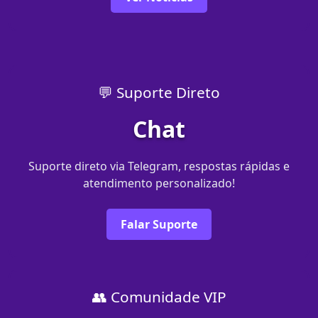
💬 Suporte Direto
Chat
Suporte direto via Telegram, respostas rápidas e
atendimento personalizado!
Falar Suporte
👥 Comunidade VIP