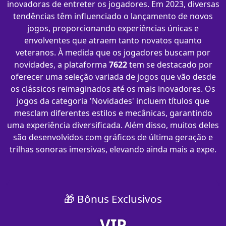
inovadoras de entreter os jogadores. Em 2023, diversas
tendências têm influenciado o lançamento de novos
jogos, proporcionando experiências únicas e
envolventes que atraem tanto novatos quanto
veteranos. À medida que os jogadores buscam por
novidades, a plataforma
7622
tem se destacado por
oferecer uma seleção variada de jogos que vão desde
os clássicos reimaginados até os mais inovadores. Os
jogos da categoria 'Novidades' incluem títulos que
mesclam diferentes estilos e mecânicas, garantindo
uma experiência diversificada. Além disso, muitos deles
são desenvolvidos com gráficos de última geração e
trilhas sonoras imersivas, elevando ainda mais a expe.
🎁 Bônus Exclusivos
VIP