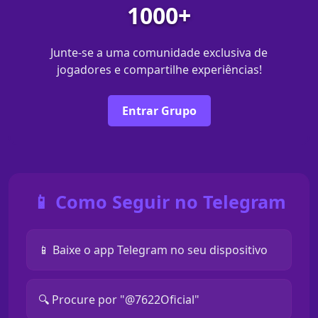
1000+
Junte-se a uma comunidade exclusiva de
jogadores e compartilhe experiências!
Entrar Grupo
📱 Como Seguir no Telegram
📱 Baixe o app Telegram no seu dispositivo
🔍 Procure por "@7622Oficial"