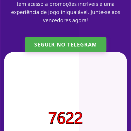
tem acesso a promoções incríveis e uma
experiência de jogo inigualável. Junte-se aos
vencedores agora!
SEGUIR NO TELEGRAM