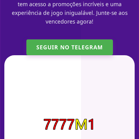
tem acesso a promoções incríveis e uma
experiência de jogo inigualável. Junte-se aos
vencedores agora!
SEGUIR NO TELEGRAM