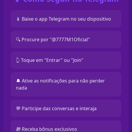
📱 Baixe o app Telegram no seu dispositivo
🔍 Procure por "@7777M1Oficial"
👆 Toque em "Entrar" ou "Join"
🔔 Ative as notificações para não perder
nada
💬 Participe das conversas e interaja
🎁 Receba bônus exclusivos