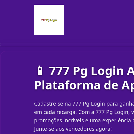
📱 777 Pg Login 
Plataforma de A
Cadastre-se na 777 Pg Login para ganh
em cada recarga. Com a 777 Pg Login, 
promoções incríveis e uma experiência d
Junte-se aos vencedores agora!