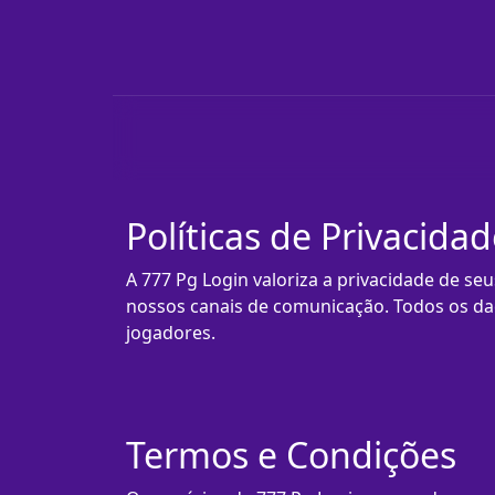
Políticas de Privacida
A 777 Pg Login valoriza a privacidade de s
nossos canais de comunicação. Todos os dad
jogadores.
Termos e Condições