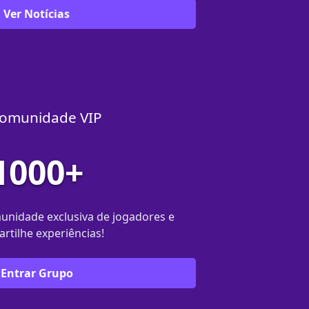
Ver Notícias
Comunidade VIP
1000+
unidade exclusiva de jogadores e
rtilhe experiências!
Entrar Grupo