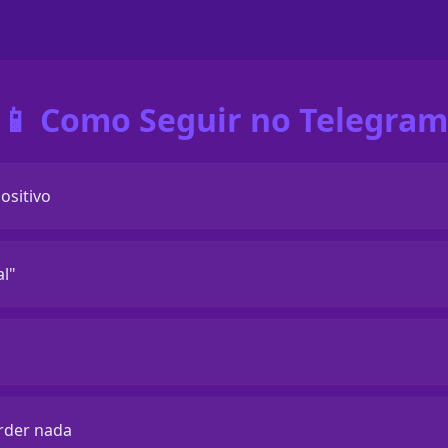
📱 Como Seguir no Telegram
ositivo
al"
erder nada