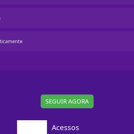
a
aticamente
SEGUIR AGORA
Acessos