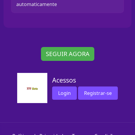
automaticamente
SEGUIR AGORA
Acessos
Login
Registrar-se