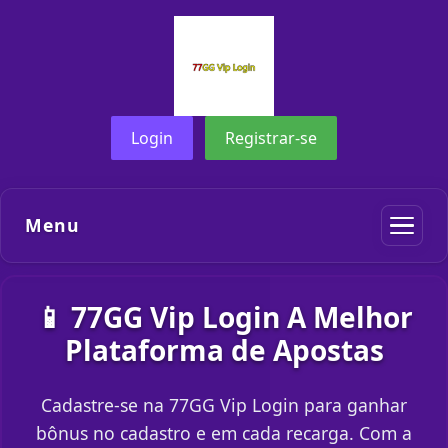
Login
Registrar-se
Menu
📱 77GG Vip Login A Melhor
Plataforma de Apostas
Cadastre-se na 77GG Vip Login para ganhar
bônus no cadastro e em cada recarga. Com a