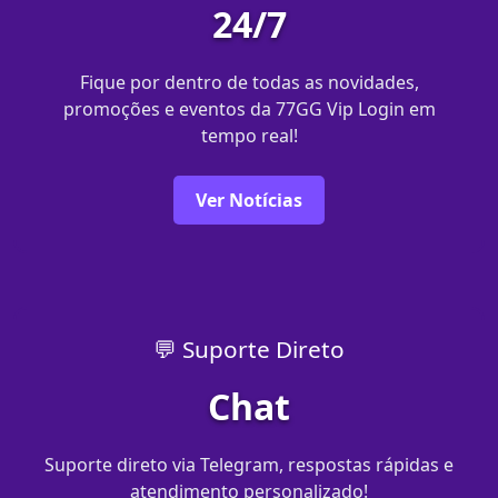
24/7
Fique por dentro de todas as novidades,
promoções e eventos da 77GG Vip Login em
tempo real!
Ver Notícias
💬 Suporte Direto
Chat
Suporte direto via Telegram, respostas rápidas e
atendimento personalizado!