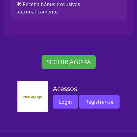
🎁 Receba bônus exclusivos
automaticamente
SEGUIR AGORA
Acessos
Login
Registrar-se