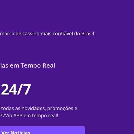
marca de cassino mais confiável do Brasil.
cias em Tempo Real
24/7
e todas as novidades, promoções e
 77Vip APP em tempo real!
Ver Notícias