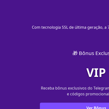
Com tecnologia SSL de última geração, a 7
🎁 Bônus Exclu
VIP
Receba bônus exclusivos do Telegra
e códigos promocionai
Ver Bônus