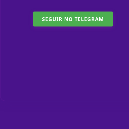
SEGUIR NO TELEGRAM