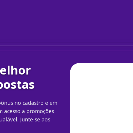
elhor
postas
bônus no cadastro e em
em acesso a promoções
ualável. Junte-se aos