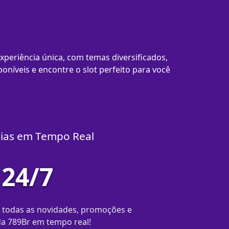
xperiência única, com temas diversificados,
oníveis e encontre o slot perfeito para você
cias em Tempo Real
24/7
e todas as novidades, promoções e
da 789Br em tempo real!