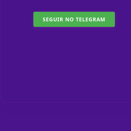
SEGUIR NO TELEGRAM