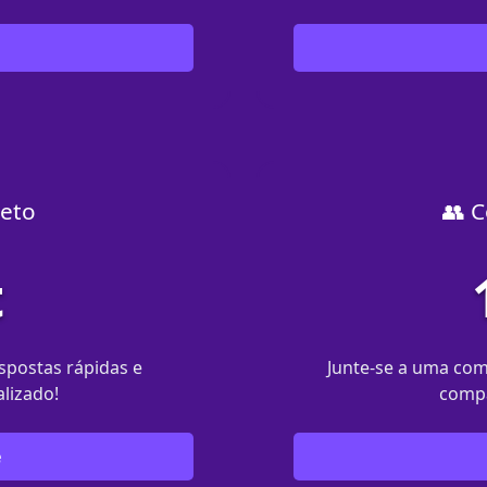
reto
👥 
t
espostas rápidas e
Junte-se a uma com
lizado!
compa
e