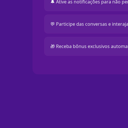
🔔 Ative as notificações para não p
💬 Participe das conversas e interaj
🎁 Receba bônus exclusivos autom