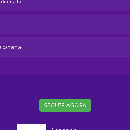
erder nada
a
aticamente
SEGUIR AGORA